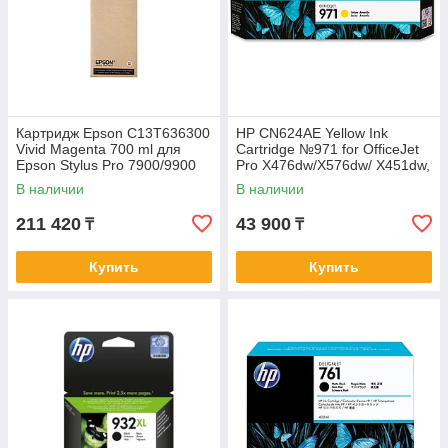
Картридж Epson C13T636300
HP CN624AE Yellow Ink
Vivid Magenta 700 ml для
Cartridge №971 for OfficeJet
Epson Stylus Pro 7900/9900
Pro X476dw/X576dw/ X451dw,
up to 2500 pages.
В наличии
В наличии
211 420
43 900
₸
₸
Купить
Купить