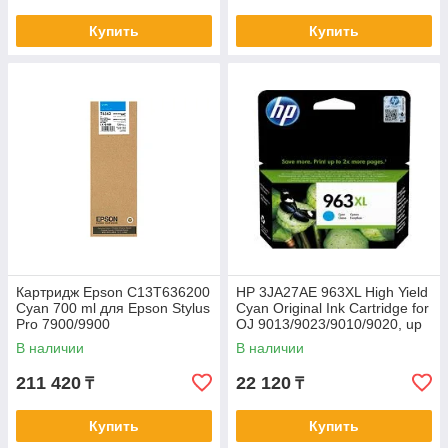
Купить
Купить
Картридж Epson C13T636200
HP 3JA27AE 963XL High Yield
Cyan 700 ml для Epson Stylus
Cyan Original Ink Cartridge for
Pro 7900/9900
OJ 9013/9023/9010/9020, up
to 1600 pages
В наличии
В наличии
211 420
22 120
₸
₸
Купить
Купить