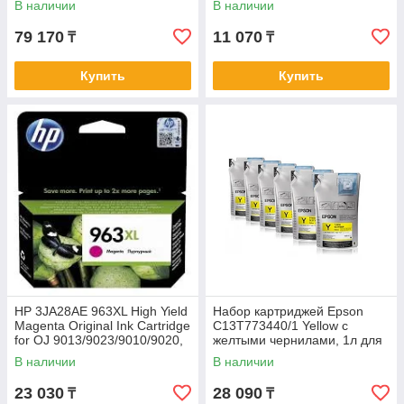
В наличии
В наличии
79 170
11 070
₸
₸
Купить
Купить
HP 3JA28AE 963XL High Yield
Набор картриджей Epson
Magenta Original Ink Cartridge
C13T773440/1 Yellow с
for OJ 9013/9023/9010/9020,
желтыми чернилами, 1л для
up to 1600 pages
Epson SureColor SC-
В наличии
В наличии
B6000/B7000
23 030
28 090
₸
₸