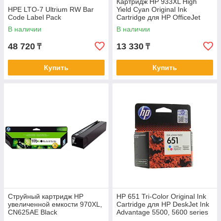
Картридж HP 933XL High
HPE LTO-7 Ultrium RW Bar
Yield Cyan Original Ink
Code Label Pack
Cartridge для HP OfficeJet
6100, 6600 series, HP
В наличии
В наличии
OfficeJet Pro
48 720
13 330
₸
₸
Купить
Купить
Струйный картридж HP
HP 651 Tri-Color Original Ink
увеличенной емкости 970XL,
Cartridge для HP DeskJet Ink
СN625AE Black
Advantage 5500, 5600 series