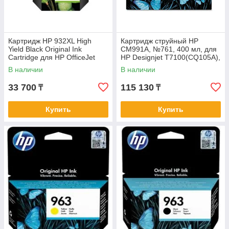
Картридж HP 932XL High
Картридж струйный HP
Yield Black Original Ink
CM991A, №761, 400 мл, для
Cartridge для HP OfficeJet
HP Designjet T7100(CQ105A),
6100, 6600 series, HP
матовый черный
В наличии
В наличии
OfficeJet Pro
33 700
115 130
₸
₸
Купить
Купить