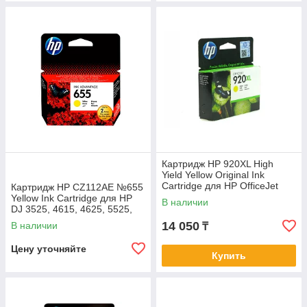
Картридж HP 920XL High
Yield Yellow Original Ink
Cartridge для HP OfficeJet
Картридж HP CZ112AE №655
6000. 6500. 7000. 7500 series
Yellow Ink Cartridge для HP
В наличии
DJ 3525, 4615, 4625, 5525,
6525 e-All-in-One
14 050
В наличии
₸
Цену уточняйте
Купить