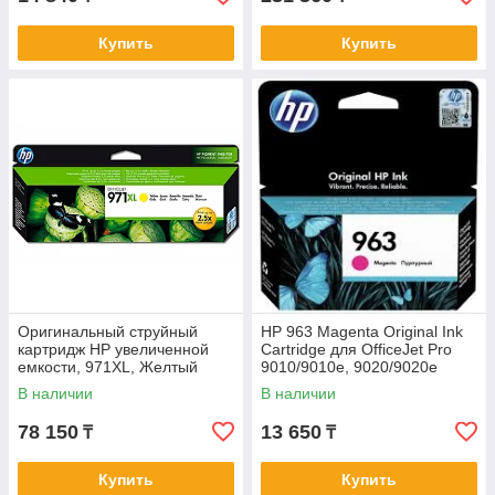
Купить
Купить
Оригинальный струйный
HP 963 Magenta Original Ink
картридж HP увеличенной
Cartridge для OfficeJet Pro
емкости, 971XL, Желтый
9010/9010e, 9020/9020e
CN628AE
series
В наличии
В наличии
78 150
13 650
₸
₸
Купить
Купить