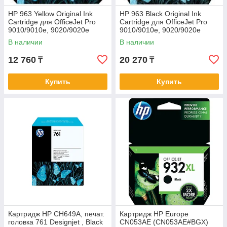
HP 963 Yellow Original Ink
HP 963 Black Original Ink
Cartridge для OfficeJet Pro
Cartridge для OfficeJet Pro
9010/9010e, 9020/9020e
9010/9010e, 9020/9020e
series
series
В наличии
В наличии
12 760
20 270
₸
₸
Купить
Купить
Картридж HP CH649A, печат.
Картридж HP Europe
головка 761 Designjet , Black
CN053AE (CN053AE#BGX)