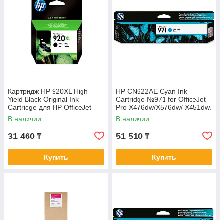
Картридж HP 920XL High
HP CN622AE Cyan Ink
Yield Black Original Ink
Cartridge №971 for OfficeJet
Cartridge для HP OfficeJet
Pro X476dw/X576dw/ X451dw,
6000, 6500, 7000, 7500 series
up to 2500 pages.
В наличии
В наличии
31 460
51 510
₸
₸
Купить
Купить