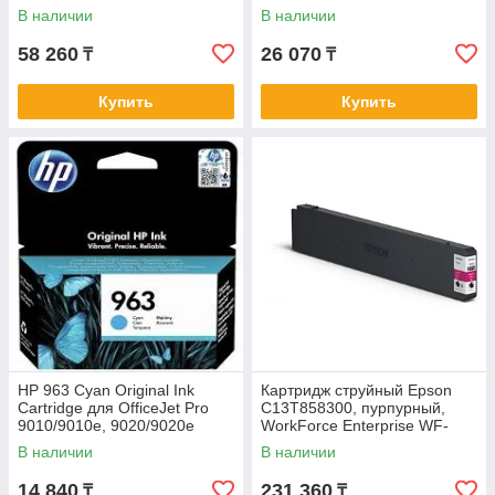
В наличии
В наличии
58 260
26 070
₸
₸
Купить
Купить
HP 963 Cyan Original Ink
Картридж струйный Epson
Cartridge для OfficeJet Pro
C13T858300, пурпурный,
9010/9010e, 9020/9020e
WorkForce Enterprise WF-
series
C20590 Magenta Ink
В наличии
В наличии
14 840
231 360
₸
₸