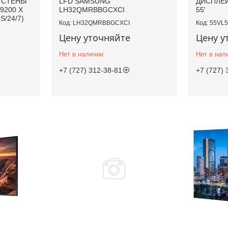
 СТЕНЫ
LFD SAMSUNG
ДИСПЛЕЙ
19200 X
LH32QMRBBGCXCI
55'
S/24/7)
LH32QMRBBGCXCI
55VL5
Цену уточняйте
Цену у
Нет в наличии
Нет в нал
+7 (727) 312-38-81
+7 (727) 