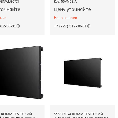
QBNWLGC/CI
55VM5E-A
точняйте
Цену уточняйте
ичии
Нет в наличии
312-38-81
+7 (727) 312-38-81
A КОММЕРЧЕСКИЙ
55VH7E-A КОММЕРЧЕСКИЙ