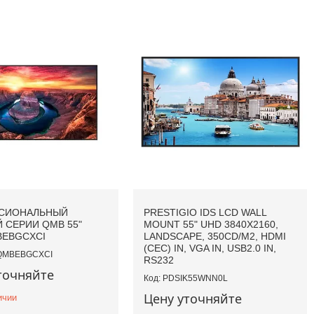
СИОНАЛЬНЫЙ
PRESTIGIO IDS LCD WALL
 СЕРИИ QMB 55"
MOUNT 55" UHD 3840X2160,
BEBGCXCI
LANDSCAPE, 350CD/M2, HDMI
(CEC) IN, VGA IN, USB2.0 IN,
QMBEBGCXCI
RS232
точняйте
PDSIK55WNN0L
Цену уточняйте
ичии