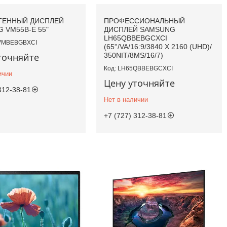
ТЕННЫЙ ДИСПЛЕЙ
ПРОФЕССИОНАЛЬНЫЙ
 VM55B-E 55"
ДИСПЛЕЙ SAMSUNG
LH65QBBEBGCXCI
VMBEBGBXCI
(65''/VA/16:9/3840 X 2160 (UHD)/
точняйте
350NIT/8MS/16/7)
LH65QBBEBGCXCI
ичии
Цену уточняйте
312-38-81
Нет в наличии
+7 (727) 312-38-81