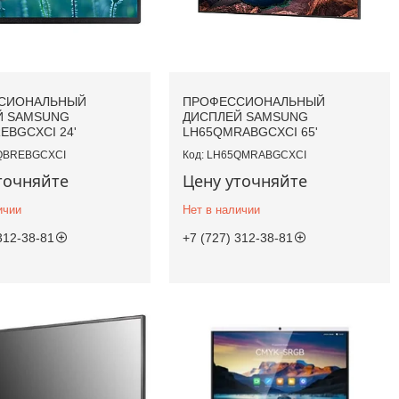
СИОНАЛЬНЫЙ
ПРОФЕССИОНАЛЬНЫЙ
Й SAMSUNG
ДИСПЛЕЙ SAMSUNG
EBGCXCI 24'
LH65QMRABGCXCI 65'
QBREBGCXCI
LH65QMRABGCXCI
точняйте
Цену уточняйте
ичии
Нет в наличии
312-38-81
+7 (727) 312-38-81