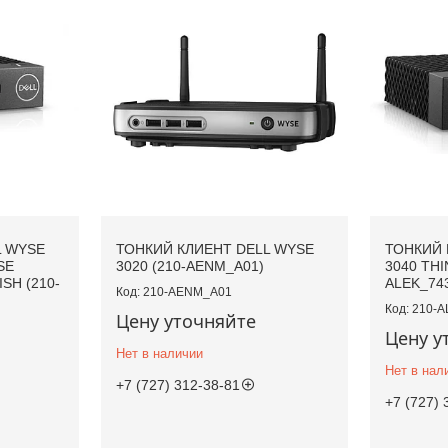
L WYSE
ТОНКИЙ КЛИЕНТ DELL WYSE
ТОНКИЙ 
SE
3020 (210-AENM_A01)
3040 THI
SH (210-
ALEK_74
210-AENM_A01
210-A
Цену уточняйте
Цену у
Нет в наличии
Нет в нал
+7 (727) 312-38-81
+7 (727) 