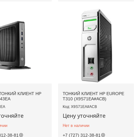
ТОНКИЙ КЛИЕНТ HP
ТОНКИЙ КЛИЕНТ HP EUROPE
S43EA
T310 (X9S71EA#ACB)
3EA
X9S71EA#ACB
точняйте
Цену уточняйте
ичии
Нет в наличии
312-38-81
+7 (727) 312-38-81