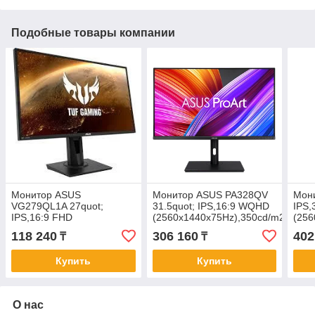
Подобные товары компании
Монитор ASUS
Монитор ASUS PA328QV
Мон
VG279QL1A 27quot;
31.5quot; IPS,16:9 WQHD
IPS,
IPS,16:9 FHD
(2560x1440x75Hz),350cd/m2,1000
(256
(1920x1080x165Hz),
118 240
306 160
402
₸
₸
400cd/m2,1000:1,178/178,1ms,2HDMI,DP,
Sp2W,USB
Купить
Купить
О нас