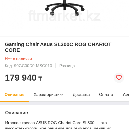
Gaming Chair Asus SL300C ROG CHARIOT
CORE
Нет в наличии
Код: 90GC00D0-MSG010
Розница
179 940
₸
Описание
Характеристики
Доставка
Оплата
Усл
Описание
Игровое кресло ASUS ROG Chariot Core SL300 — это
высокотехнологичное решение для геймеров, ценящих