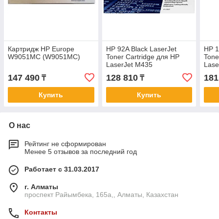
Картридж HP Europe
HP 92A Black LaserJet
HP 1
W9051MC (W9051MC)
Toner Cartridge для HP
Tone
LaserJet M435
Lase
M61
147 490
128 810
181
₸
₸
M63
Купить
Купить
О нас
Рейтинг не сформирован
Менее 5 отзывов за последний год
Работает с 31.03.2017
г. Алматы
проспект Райымбека, 165а,, Алматы, Казахстан
Контакты