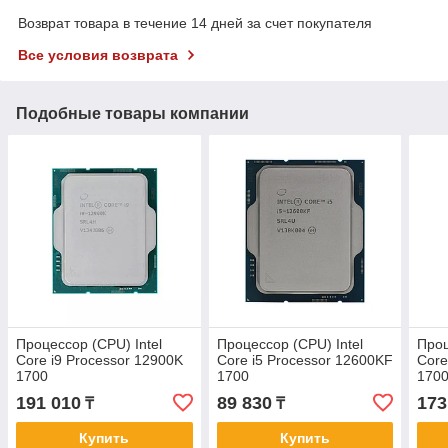
Возврат товара в течение 14 дней за счет покупателя
Все условия возврата
Подобные товары компании
Процессор (CPU) Intel
Процессор (CPU) Intel
Проц
Core i9 Processor 12900K
Core i5 Processor 12600KF
Core
1700
1700
170
191 010
89 830
173
₸
₸
Купить
Купить