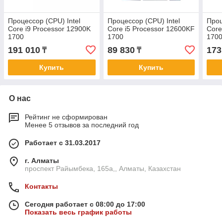
Процессор (CPU) Intel
Процессор (CPU) Intel
Проц
Core i9 Processor 12900K
Core i5 Processor 12600KF
Core
1700
1700
170
191 010
89 830
173
₸
₸
Купить
Купить
О нас
Рейтинг не сформирован
Менее 5 отзывов за последний год
Работает с 31.03.2017
г. Алматы
проспект Райымбека, 165а,, Алматы, Казахстан
Контакты
Сегодня работает с 08:00 до 17:00
Показать весь график работы