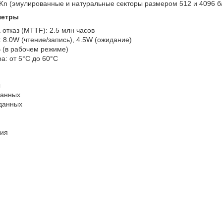
4Kn (эмулированные и натуральные секторы размером 512 и 4096 б
метры
 отказ (MTTF): 2.5 млн часов
 8.0W (чтение/запись), 4.5W (ожидание)
 (в рабочем режиме)
а: от 5°C до 60°C
ы
данных
данных
ния