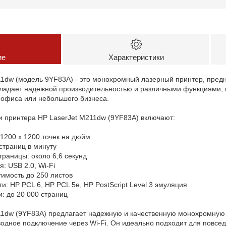
ие
Характеристики
11dw (модель 9YF83A) - это монохромный лазерный принтер, пред
обладает надежной производительностью и различными функциями,
офиса или небольшого бизнеса.
и принтера HP LaserJet M211dw (9YF83A) включают:
 1200 x 1200 точек на дюйм
 страниц в минуту
траницы: около 6,6 секунд
: USB 2.0, Wi-Fi
тимость до 250 листов
и: HP PCL 6, HP PCL 5e, HP PostScript Level 3 эмуляция
: до 20 000 страниц
1dw (9YF83A) предлагает надежную и качественную монохромную п
водное подключение через Wi-Fi. Он идеально подходит для повсе