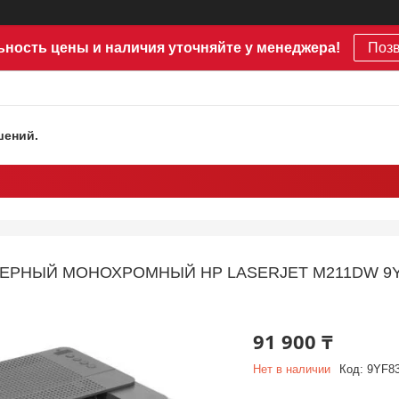
ьность цены и наличия уточняйте у менеджера!
Поз
шений.
РНЫЙ МОНОХРОМНЫЙ HP LASERJET M211DW 9YF83A,
91 900 ₸
Нет в наличии
Код:
9YF8