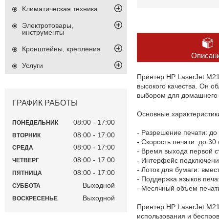
Климатическая техника
Электротовары,
инструменты
Кронштейны, крепления
Описан
Услуги
Принтер HP LaserJet M2
высокого качества. Он 
выбором для домашнего 
ГРАФИК РАБОТЫ
Основные характеристик
08:00
17:00
ПОНЕДЕЛЬНИК
- Разрешение печати: до
08:00
17:00
ВТОРНИК
- Скорость печати: до 30
08:00
17:00
СРЕДА
- Время выхода первой с
08:00
17:00
- Интерфейс подключения
ЧЕТВЕРГ
- Лоток для бумаги: вмес
08:00
17:00
ПЯТНИЦА
- Поддержка языков печат
Выходной
СУББОТА
- Месячный объем печати
Выходной
ВОСКРЕСЕНЬЕ
Принтер HP LaserJet M21
использования и беспро