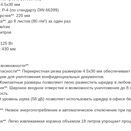
 4.5x30 мм
: P-4 (по стандарту DIN 66399)
рстия**: 220 мм
**: до 8 листов (80 г/м²) за один раз
мм/сек
литров
 125 Вт
 x 430 мм
 возможности**:
опасности**: Перекрестная резка размером 4.5x30 мм обеспечивает 
им для уничтожения конфиденциальных документов.
*: Компактные размеры позволяют легко разместить шредер в любо
ния**: Широкое входное отверстие и возможность уничтожения до 8 
ость.
кий уровень шума (58 дБ) позволяет использовать шредер в офисе 
**: Низкое энергопотребление и автоматическое отключение при п
ия**: Легко извлекаемая корзина объемом 18 литров упрощает про