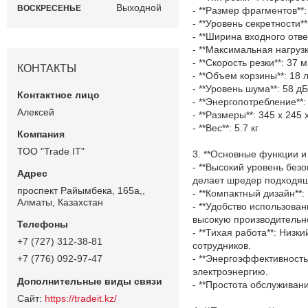
Выходной
ВОСКРЕСЕНЬЕ
- **Размер фрагментов**:
- **Уровень секретности**
- **Ширина входного отве
- **Максимальная нагрузка
- **Скорость резки**: 37 
КОНТАКТЫ
- **Объем корзины**: 18 
- **Уровень шума**: 58 дБ
- **Энергопотребление**:
Алексей
- **Размеры**: 345 x 245
- **Вес**: 5.7 кг
ТОО "Trade IT"
3. **Основные функции и
- **Высокий уровень без
делает шредер подходящ
проспект Райымбека, 165а,,
- **Компактный дизайн*
Алматы, Казахстан
- **Удобство использова
высокую производительн
- **Тихая работа**: Низ
+7 (727) 312-38-81
сотрудников.
- **Энергоэффективность
+7 (776) 092-97-47
электроэнергию.
- **Простота обслуживан
https://tradeit.kz/