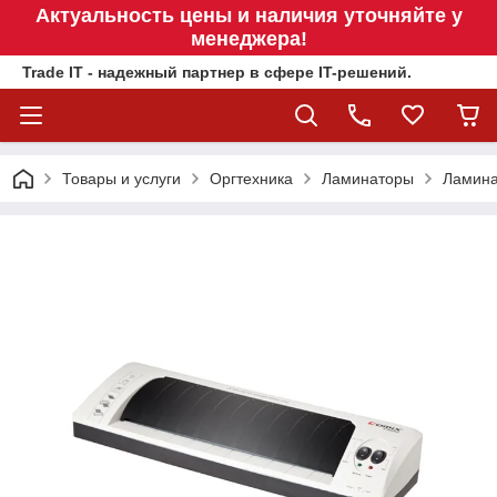
Актуальность цены и наличия уточняйте у
менеджера!
Trade IT - надежный партнер в сфере IT-решений.
Товары и услуги
Оргтехника
Ламинаторы
Ламина