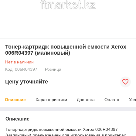
Тонер-картридж повышенной емкости Xerox
006R04397 (малиновый)
Нет в наличии
Код: 006R04397
Розница
Цену уточняйте
Описание
Характеристики
Доставка
Оплата
Усл
Описание
Тонер-картридж повышенной емкости Xerox 006R04397
(малиновый) предназначен для использования в принтерах