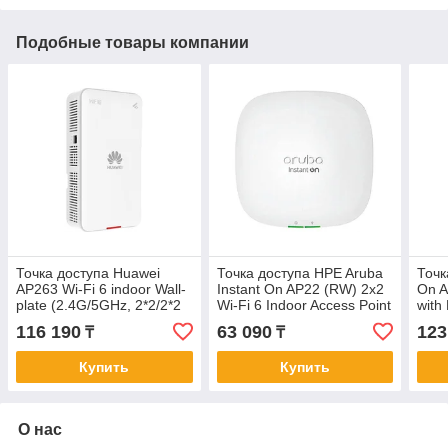
Подобные товары компании
Точка доступа Huawei
Точка доступа HPE Aruba
Точк
AP263 Wi-Fi 6 indoor Wall-
Instant On AP22 (RW) 2x2
On A
plate (2.4G/5GHz, 2*2/2*2
Wi-Fi 6 Indoor Access Point
with
MU-MIMO, 2x1GE RJ45,
(R4W02A)
Wi-F
116 190
63 090
123
₸
₸
BLE, USB)
(S0
Купить
Купить
О нас