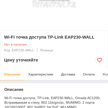
Wi-Fi точка доступа TP-Link EAP230-WALL
Нет в наличии
Код: EAP230-WALL
Розница
Цену уточняйте
Описание
Характеристики
Доставка
Оплата
Усл
Описание
Wi-Fi точка доступа, TP-Link, EAP230-WALL, Omada AC1200,
Встраиваемая в стену, 802.11b/g/n/ac, MUMIMО, 2 порта
10/100/1000T, 802.3af/802.3at PoE, MU-MIMO