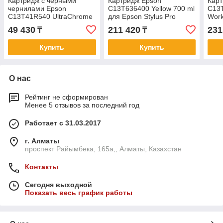
Картридж с черными
Картридж Epson
Карт
чернилами Epson
C13T636400 Yellow 700 ml
C13T
C13T41R540 UltraChrome
для Epson Stylus Pro
Work
XD2 110ml
7900/9900
C205
49 430
211 420
231
₸
₸
Купить
Купить
О нас
Рейтинг не сформирован
Менее 5 отзывов за последний год
Работает с 31.03.2017
г. Алматы
проспект Райымбека, 165а,, Алматы, Казахстан
Контакты
Сегодня выходной
Показать весь график работы