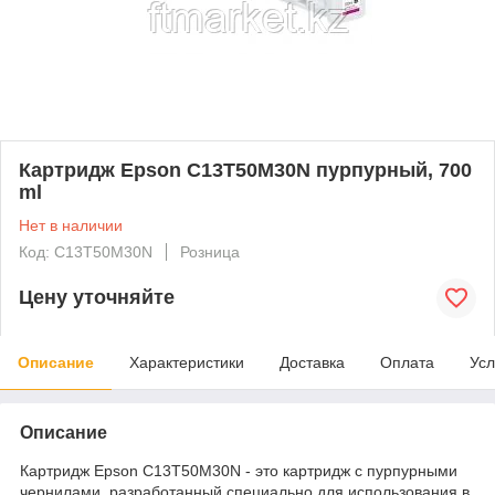
Картридж Epson C13T50M30N пурпурный, 700
ml
Нет в наличии
Код: C13T50M30N
Розница
Цену уточняйте
Описание
Характеристики
Доставка
Оплата
Усл
Описание
Картридж Epson C13T50M30N - это картридж с пурпурными
чернилами, разработанный специально для использования в