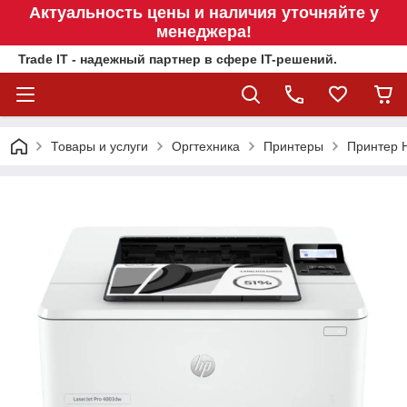
Актуальность цены и наличия уточняйте у
менеджера!
Trade IT - надежный партнер в сфере IT-решений.
Товары и услуги
Оргтехника
Принтеры
Принтер H