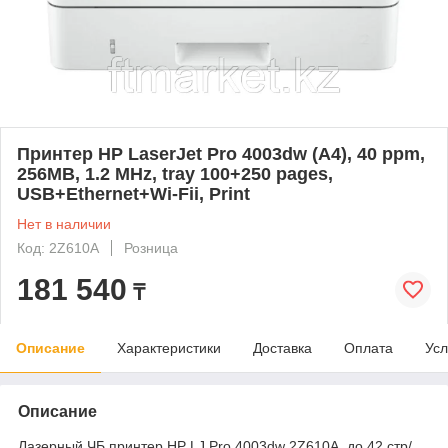
Принтер HP LaserJet Pro 4003dw (A4), 40 ppm,
256MB, 1.2 MHz, tray 100+250 pages,
USB+Ethernet+Wi-Fii, Print
Нет в наличии
Код: 2Z610A
Розница
181 540
₸
Описание
Характеристики
Доставка
Оплата
Усл
Описание
Лазерный ЧБ принтер HP LJ Pro 4003dw 2Z610A, до 42 стр/