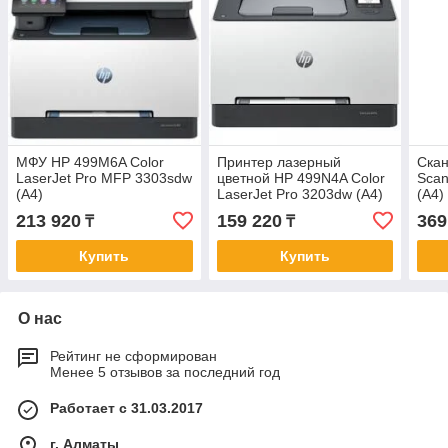
МФУ HP 499M6A Color
Принтер лазерный
Ска
LaserJet Pro MFP 3303sdw
цветной HP 499N4A Color
Scan
(A4)
LaserJet Pro 3203dw (А4)
(A4)
Printer/Scanner/Copier/ADF,
600 dpi, 25 ppm, 1200Mhz,
ADF 
213 920
159 220
369
₸
₸
600 dpi, 25 ppm, 1200
256 MB, USB +
ppm,
MHz, 512
Купить
Купить
О нас
Рейтинг не сформирован
Менее 5 отзывов за последний год
Работает с 31.03.2017
г. Алматы