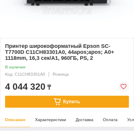
Принтер широкоформатный Epson SC-
T7700D C11CH83301A0, 44apos;apos; А0+
1118mm, 16,3 сек/А1, 960ГБ, PS, 2
В наличии
Код: C11CH83301A0
Розница
4 044 320
₸
Купить
Описание
Характеристики
Доставка
Оплата
Усл