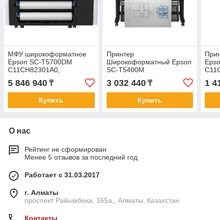
МФУ широкоформатное
Принтер
При
Epson SC-T5700DM
Широкоформатный Epson
Eps
C11CH82301A0,
SC-T5400M
C11
36apos;apos; А0 914mm,
C11CH65301A0, А0 36"
24ap
5 846 940
3 032 440
1 4
₸
₸
16,3 сек/А1, 6 цв, 960ГБ,
914мм, 22сек/А1, USB 3.0,
сек/
PS, 2
Ethernet, WIFI
WIFI
Купить
Купить
О нас
Рейтинг не сформирован
Менее 5 отзывов за последний год
Работает с 31.03.2017
г. Алматы
проспект Райымбека, 165а,, Алматы, Казахстан
Контакты