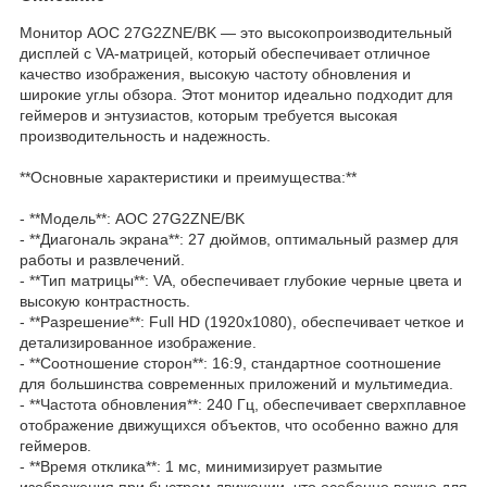
Монитор AOC 27G2ZNE/BK — это высокопроизводительный
дисплей с VA-матрицей, который обеспечивает отличное
качество изображения, высокую частоту обновления и
широкие углы обзора. Этот монитор идеально подходит для
геймеров и энтузиастов, которым требуется высокая
производительность и надежность.
**Основные характеристики и преимущества:**
- **Модель**: AOC 27G2ZNE/BK
- **Диагональ экрана**: 27 дюймов, оптимальный размер для
работы и развлечений.
- **Тип матрицы**: VA, обеспечивает глубокие черные цвета и
высокую контрастность.
- **Разрешение**: Full HD (1920x1080), обеспечивает четкое и
детализированное изображение.
- **Соотношение сторон**: 16:9, стандартное соотношение
для большинства современных приложений и мультимедиа.
- **Частота обновления**: 240 Гц, обеспечивает сверхплавное
отображение движущихся объектов, что особенно важно для
геймеров.
- **Время отклика**: 1 мс, минимизирует размытие
изображения при быстром движении, что особенно важно для