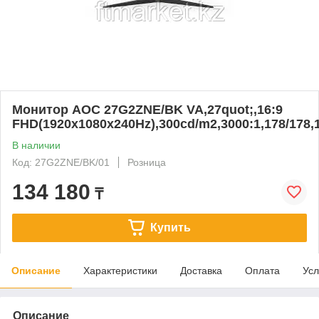
Монитор AOC 27G2ZNE/BK VA,27quot;,16:9
FHD(1920x1080x240Hz),300cd/m2,3000:1,178/178,
В наличии
Код: 27G2ZNE/BK/01
Розница
134 180
₸
Купить
Описание
Характеристики
Доставка
Оплата
Усл
Описание