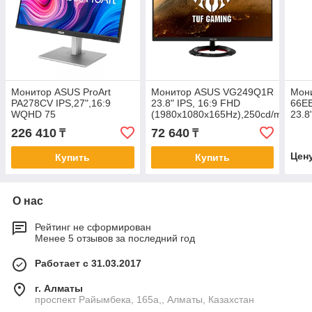
Монитор ASUS ProArt
Монитор ASUS VG249Q1R
Мон
PA278CV IPS,27",16:9
23.8" IPS, 16:9 FHD
66E
WQHD 75
(1980x1080x165Hz),250cd/m2,1000
23.8
Hz,350cd/m2,1K:1,178/178,5ms,Calman,Spkrs
IPS/
226 410
72 640
₸
₸
2W,HDMI,2xDP
Free
80m
Цен
Купить
Купить
О нас
Рейтинг не сформирован
Менее 5 отзывов за последний год
Работает с 31.03.2017
г. Алматы
проспект Райымбека, 165а,, Алматы, Казахстан