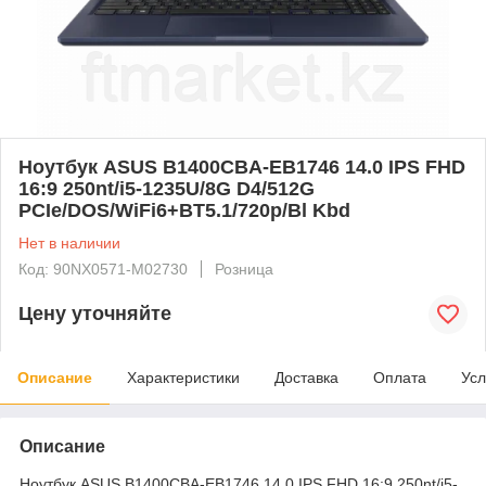
Ноутбук ASUS B1400CBA-EB1746 14.0 IPS FHD
16:9 250nt/i5-1235U/8G D4/512G
PCIe/DOS/WiFi6+BT5.1/720p/Bl Kbd
Нет в наличии
Код: 90NX0571-M02730
Розница
Цену уточняйте
Описание
Характеристики
Доставка
Оплата
Усл
Описание
Ноутбук ASUS B1400CBA-EB1746 14.0 IPS FHD 16:9 250nt/i5-