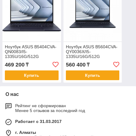
Ноутбук ASUS B5404CVA-
Ноутбук ASUS B5604CVA-
QN0083/I5-
QY0036X/I5-
1335U/16G/512G
1335U/16G/512G
PCIE/14quot; WQXGA
PCIE/16quot; WQXGA
469 200
560 400
₸
₸
16:10 500nt(HDR) IPS/Iris
16:10 500nt IPS/Iris
X?/DOS/2yw/Bl kbd
X?/W11P/2yw/Bl kbd
Купить
Купить
О нас
Рейтинг не сформирован
Менее 5 отзывов за последний год
Работает с 31.03.2017
г. Алматы