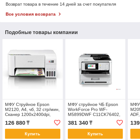
Возврат товара в течение 14 дней за счет покупателя
Все условия возврата
Подобные товары компании
МФУ Струйное Epson
МФУ струйное ЧБ Epson
МФУ
M2120, А4, чб, 32 стр/мин,
WorkForce Pro WF-
M205
Сканер 1200x2400dpi,
M5899DWF C11CK76402,
ADF,
USB, WIFI, C11CJ18404
А4, до 34стр/мин, ADF,
двус
126 880
381 340
139
₸
₸
ScanDuplex, LAN, WIFI
WIFI
Купить
Купить