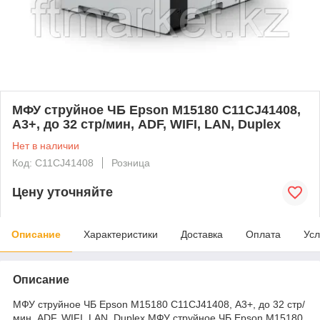
МФУ струйное ЧБ Epson M15180 C11CJ41408,
А3+, до 32 стр/мин, ADF, WIFI, LAN, Duplex
Нет в наличии
Код: C11CJ41408
Розница
Цену уточняйте
Описание
Характеристики
Доставка
Оплата
Усл
Описание
МФУ струйное ЧБ Epson M15180 C11CJ41408, А3+, до 32 стр/
мин, ADF, WIFI, LAN, Duplex МФУ струйное ЧБ Epson M15180