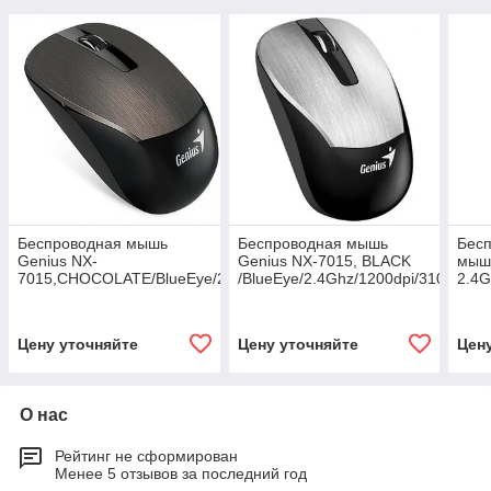
Беспроводная мышь
Беспроводная мышь
Бесп
Genius NX-
Genius NX-7015, BLACK
мышь
7015,CHOCOLATE/BlueEye/2.4Ghz/1200dpi/31030019401
/BlueEye/2.4Ghz/1200dpi/31030019
2.4G
Mous
3103
Цену уточняйте
Цену уточняйте
Цен
О нас
Рейтинг не сформирован
Менее 5 отзывов за последний год