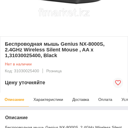
Беспроводная мышь Genius NX-8000S,
2.4GHz Wireless Silent Mouse , AA x
1,31030025400, Black
Нет в наличии
Код: 31030025400
Розница
Цену уточняйте
Описание
Характеристики
Доставка
Оплата
Усл
Описание
Беспроводная мышь Genius NX-8000S, 2.4GHz Wireless Silent