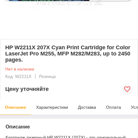
HP W2211X 207X Cyan Print Cartridge for Color
LaserJet Pro M255, MFP M282/M283, up to 2450
pages.
Нет в наличии
Код: W2211X
Розница
Цену уточняйте
Описание
Характеристики
Доставка
Оплата
Усл
Описание
Картридж лазерный HP W2211X (207X) - это оригинальный