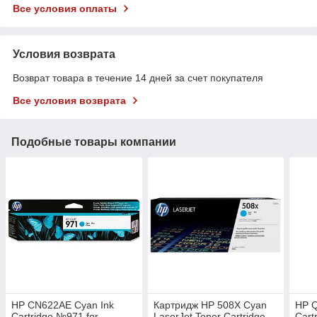
Все условия оплаты
Условия возврата
Возврат товара в течение 14 дней за счет покупателя
Все условия возврата
Подобные товары компании
HP CN622AE Cyan Ink
Картридж HP 508X Cyan
HP Q
Cartridge №971 for
LaserJet Toner Cartridge
Cart