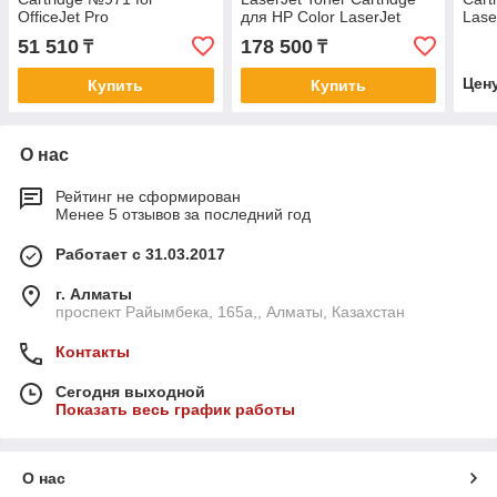
OfficeJet Pro
для HP Color LaserJet
Lase
X476dw/X576dw/ X451dw,
M552/M553/M577/E55040/E57540
2550
51 510
178 500
₸
₸
up to 2500 pages.
to 2
Цен
Купить
Купить
О нас
Рейтинг не сформирован
Менее 5 отзывов за последний год
Работает с 31.03.2017
г. Алматы
проспект Райымбека, 165а,, Алматы, Казахстан
Контакты
Сегодня выходной
Показать весь график работы
О нас