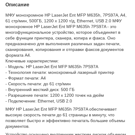
Описание
МФУ монохромное HP LaserJet Ent MFP M635h, 7PS97A, A4,
61 стр/мин, 500ГБ, 1200 x 1200 т/д, Ethernet, USB 2.0 МФУ
монохромное HP LaserJet Ent MFP M635h 7PS97A - это
многофункциональное устройство, которое объединяет в
себе функции принтера, сканера, копира и факса. Оно
предназначено для выполнения различных задач печати,
сканирования, копирования и отправки факсов документов
формата А4.
Ключевые характеристики:
- Модель: HP LaserJet Ent MFP M635h 7PS97A
- Технология печати: монохромный лазерный принтер
- Формат печати: А4
- Скорость печати: до 61 стр/мин
- Внутренний жесткий диск: 500 ГБ
- Разрешение печати: 1200 x 1200 точек на дюйм
- Подключение: Ethernet, USB 2.0
МФУ HP LaserJet Ent MFP M635h 7PS97A обеспечивает
высокую скорость печати до 61 страницы в минуту, что
позволяет быстро и эффективно печатать большие объемы
документов.
Устройство оснащено внутренним жестким диском объемом