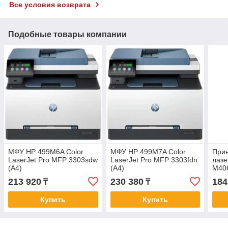
Все условия возврата
Подобные товары компании
МФУ HP 499M6A Color
МФУ HP 499M7A Color
Прин
LaserJet Pro MFP 3303sdw
LaserJet Pro MFP 3303fdn
лазе
(A4)
(A4)
M406
Printer/Scanner/Copier/ADF,
Printer/Scanner/Copier/Fax/ADF,
стр/
213 920
230 380
184
₸
₸
600 dpi, 25 ppm, 1200
600 dpi, 25 ppm, 1200
USB 
MHz, 512
MHz,
Купить
Купить