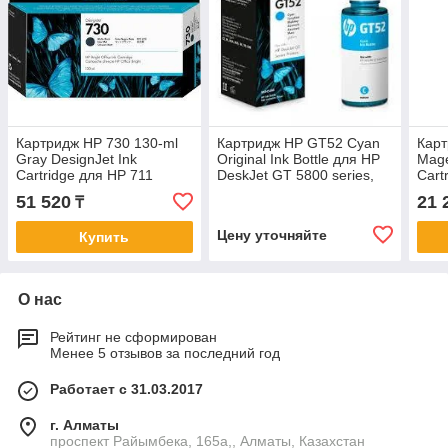
Картридж HP 730 130-ml
Картридж HP GT52 Cyan
Карт
Gray DesignJet Ink
Original Ink Bottle для HP
Mage
Cartridge для HP 711
DeskJet GT 5800 series,
Cart
Designjet
HP Ink Tank 100 / 300 / 400
Z66
51 520
21 
₸
series,
Цену уточняйте
Купить
О нас
Рейтинг не сформирован
Менее 5 отзывов за последний год
Работает с 31.03.2017
г. Алматы
проспект Райымбека, 165а,, Алматы, Казахстан