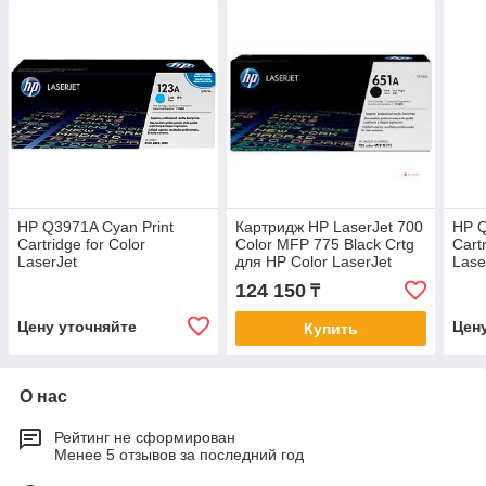
HP Q3971A Cyan Print
Картридж HP LaserJet 700
HP Q
Cartridge for Color
Color MFP 775 Black Crtg
Cart
LaserJet
для HP Color LaserJet
Lase
2550/2820/2840/2550L, up
M775
2550
124 150
₸
to 2000 pages.
to 2
Цену уточняйте
Цен
Купить
О нас
Рейтинг не сформирован
Менее 5 отзывов за последний год