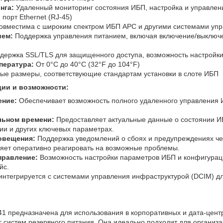
нга:
Удаленный мониторинг состояния ИБП, настройка и управле
порт Ethernet (RJ-45)
вместима с широким спектром ИБП APC и другими системами уп
ием:
Поддержка управления питанием, включая включение/выключ
ержка SSL/TLS для защищенного доступа, возможность настройки
пература:
От 0°C до 40°C (32°F до 104°F)
ые размеры, соответствующие стандартам установки в слоте ИБП
ии и возможности:
ение:
Обеспечивает возможность полного удаленного управления 
льном времени:
Предоставляет актуальные данные о состоянии ИБ
и и других ключевых параметрах.
овещения:
Поддержка уведомлений о сбоях и предупреждениях чер
ляет оперативно реагировать на возможные проблемы.
правление:
Возможность настройки параметров ИБП и конфигурац
йс.
интегрируется с системами управления инфраструктурой (DCIM) д
1 предназначена для использования в корпоративных и дата-центр
 систем резервного питания. Она идеально подходит для организ