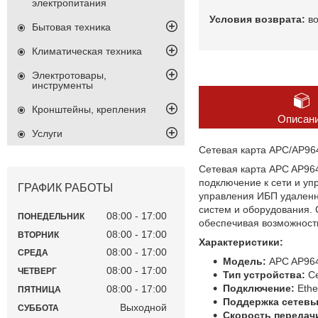
электропитания
в
Бытовая техника
Климатическая техника
Электротовары,
инструменты
Кронштейны, крепления
Описан
Услуги
Сетевая карта APC/AP964
Сетевая карта APC AP964
подключение к сети и уп
ГРАФИК РАБОТЫ
управления ИБП удаленн
систем и оборудования.
08:00
17:00
ПОНЕДЕЛЬНИК
обеспечивая возможност
08:00
17:00
ВТОРНИК
Характеристики:
08:00
17:00
СРЕДА
Модель:
APC AP96
08:00
17:00
ЧЕТВЕРГ
Тип устройства:
Се
Подключение:
Ethe
08:00
17:00
ПЯТНИЦА
Поддержка сетевы
Выходной
СУББОТА
Скорость передач