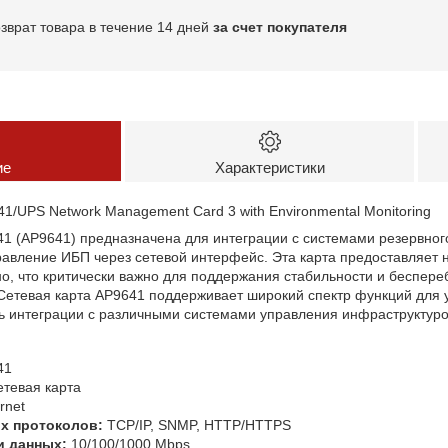
озврат товара в течение 14 дней
за счет покупателя
ие
Характеристики
1/UPS Network Management Card 3 with Environmental Monitoring
1 (AP9641) предназначена для интеграции с системами резервног
равление ИБП через сетевой интерфейс. Эта карта предоставляет
о, что критически важно для поддержания стабильности и беспере
 Сетевая карта AP9641 поддерживает широкий спектр функций для 
ь интеграции с различными системами управления инфраструктуро
41
тевая карта
rnet
х протоколов:
TCP/IP, SNMP, HTTP/HTTPS
и данных:
10/100/1000 Mbps