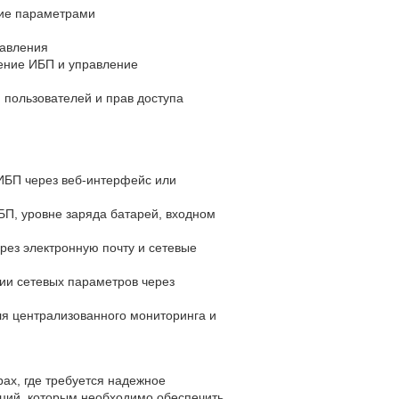
ние параметрами
равления
ение ИБП и управление
 пользователей и прав доступа
ИБП через веб-интерфейс или
П, уровне заряда батарей, входном
ез электронную почту и сетевые
ии сетевых параметров через
ля централизованного мониторинга и
ах, где требуется надежное
аций, которым необходимо обеспечить