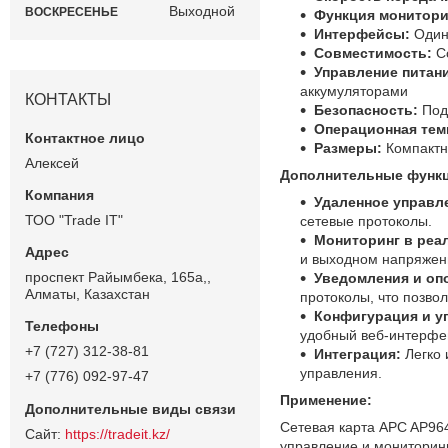
Выходной
ВОСКРЕСЕНЬЕ
Функция монитори
Интерфейсы:
Один 
Совместимость:
Со
Управление питан
аккумуляторами
КОНТАКТЫ
Безопасность:
Подд
Операционная тем
Размеры:
Компактн
Алексей
Дополнительные функц
Удаленное управл
ТОО "Trade IT"
сетевые протоколы.
Мониторинг в реа
и выходном напряжени
проспект Райымбека, 165а,,
Уведомления и оп
Алматы, Казахстан
протоколы, что позво
Конфигурация и у
удобный веб-интерфе
+7 (727) 312-38-81
Интеграция:
Легко 
управления.
+7 (776) 092-97-47
Применение:
Сетевая карта APC AP964
https://tradeit.kz/
управление и мониторинг