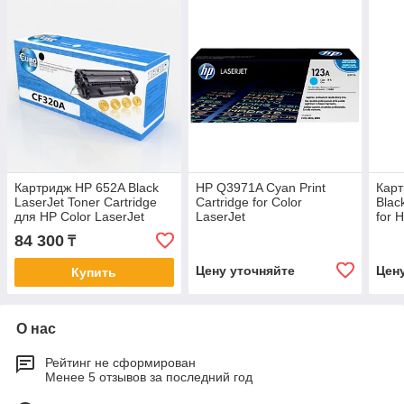
Картридж HP 652A Black
HP Q3971A Cyan Print
Кар
LaserJet Toner Cartridge
Cartridge for Color
Blac
для HP Color LaserJet
LaserJet
for 
M680/M651
2550/2820/2840/2550L, up
Desk
84 300
₸
to 2000 pages.
205
Цену уточняйте
Цен
Купить
О нас
Рейтинг не сформирован
Менее 5 отзывов за последний год