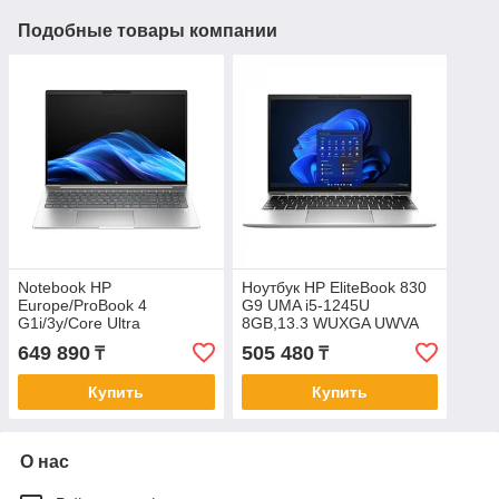
Подобные товары компании
Notebook HP
Ноутбук HP EliteBook 830
Europe/ProBook 4
G9 UMA i5-1245U
G1i/3y/Core Ultra
8GB,13.3 WUXGA UWVA
5/225H/17 GHz/24 Gb/PCIe
250,256GB
649 890
505 480
₸
₸
NVMe SSD/512 Gb/No
PCIe,W11p6,1yw,5MP
web,Blit Prem kbd
Купить
Купить
О нас