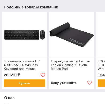
Подобные товары компании
Клавиатура и мышь HP
Коврик для мыши Lenovo
LOG
4R013AA 650 Wireless
Legion Gaming XL Cloth
LIG
Keyboard and Mouse
Mouse Pad
Wire
Combo BLK RUSS
- OF
28 650
124
₸
TAC
Цену уточняйте
Купить
О нас