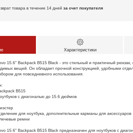
озврат товара в течение 14 дней
за счет покупателя
ие
Характеристики
ovo 15.6" Backpack B515 Black - это стильный и практичный рюкзак
ходимых вещей. Он обладает прочной конструкцией, удобными отд
ыбором для повседневного использования.
и:
Backpack B515
ноутбуков с диагональю до 15.6 дюймов
лиэстер
тделение для ноутбука, дополнительные карманы для аксессуаров
плечевые ремни
ovo 15.6" Backpack B515 Black предназначен для ноутбуков с диаго