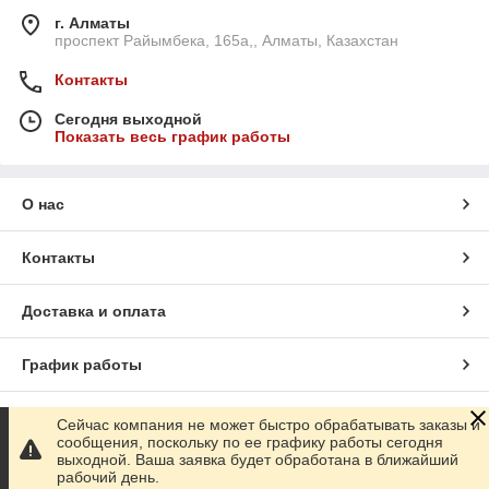
г. Алматы
проспект Райымбека, 165а,, Алматы, Казахстан
Контакты
Сегодня выходной
Показать весь график работы
О нас
Контакты
Доставка и оплата
График работы
Полная версия сайта
Сейчас компания не может быстро обрабатывать заказы и
сообщения, поскольку по ее графику работы сегодня
выходной. Ваша заявка будет обработана в ближайший
Сайт создан на маркетплейсе
Satu.kz
рабочий день.