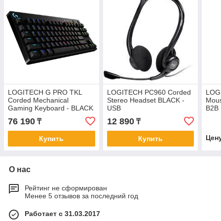
LOGITECH G PRO TKL
LOGITECH PC960 Corded
LOG
Corded Mechanical
Stereo Headset BLACK -
Mous
Gaming Keyboard - BLACK
USB
B2B
- RUS - USB - CLICKY
76 190
12 890
₸
₸
Цен
Купить
Купить
О нас
Рейтинг не сформирован
Менее 5 отзывов за последний год
Работает с 31.03.2017