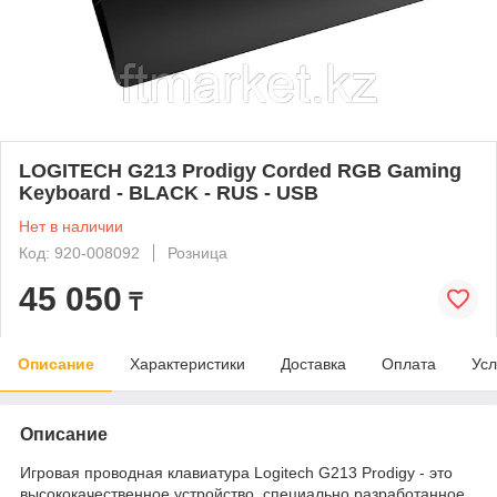
LOGITECH G213 Prodigy Corded RGB Gaming
Keyboard - BLACK - RUS - USB
Нет в наличии
Код: 920-008092
Розница
45 050
₸
Описание
Характеристики
Доставка
Оплата
Усл
Описание
Игровая проводная клавиатура Logitech G213 Prodigy - это
высококачественное устройство, специально разработанное