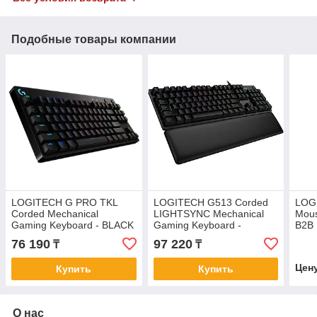
Подобные товары компании
LOGITECH G PRO TKL
LOGITECH G513 Corded
LOG
Corded Mechanical
LIGHTSYNC Mechanical
Mous
Gaming Keyboard - BLACK
Gaming Keyboard -
B2B
- RUS - USB - CLICKY
CARBON - RUS - USB -
76 190
97 220
₸
₸
TACTILE
Цен
Купить
Купить
О нас