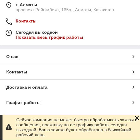
г. Алматы
проспект Райымбека, 165а,, Алматы, Казахстан
Контакты
Сегодня выходной
Показать весь график работы
О нас
Контакты
Доставка и оплата
График работы
Полная версия сайта
Сейчас компания не может быстро обрабатывать заказы и
сообщения, поскольку по ее графику работы сегодня
выходной. Ваша заявка будет обработана в ближайший
Сайт создан на маркетплейсе
Satu.kz
рабочий день.