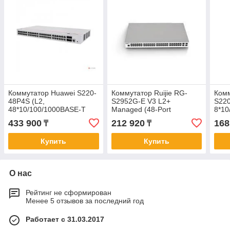
Коммутатор Huawei S220-
Коммутатор Ruijie RG-
Ком
48P4S (L2,
S2952G-E V3 L2+
S220
48*10/100/1000BASE-T
Managed (48-Port
8*10
ports 380W PoE+, 4*GE
10/100/1000BASE-T and 4
PoE+
433 900
212 920
168
₸
₸
SFP ports, AC power)
GE SFP Ports (Non-
SFP 
Combo))
Fanl
Купить
Купить
О нас
Рейтинг не сформирован
Менее 5 отзывов за последний год
Работает с 31.03.2017