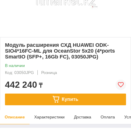
Модуль расширения СХД HUAWEI ODK-
SIO4*16FC-ML для OceanStor 5x20 (4*ports
SmartIO (SFP+, 16Gb FC), 03050JPG)
В наличии
Код: 03050JPG
Розница
442 240
₸
Купить
Описание
Характеристики
Доставка
Оплата
Усл