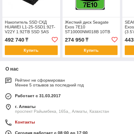
Накопитель SSD СХД
Жесткий диск Seagate
SEA
HUAWEI L1-25-SSD1.92T-
Exos 7E10
Exo
V22Y 1.92TB SSD SAS
ST10000NM018B 10TB
(3.5
Disk Unit(2.5quot;)
SAS
7200
492 740
274 950
443
₸
₸
02356ASC
Купить
Купить
О нас
Рейтинг не сформирован
Менее 5 отзывов за последний год
Работает с 31.03.2017
г. Алматы
проспект Райымбека, 165а,, Алматы, Казахстан
Контакты
Сегодня работает с 08:00 до 17:00