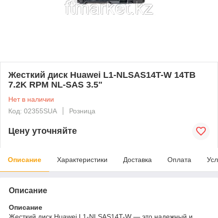
Жесткий диск Huawei L1-NLSAS14T-W 14TB
7.2K RPM NL-SAS 3.5"
Нет в наличии
Код: 02355SUA
Розница
Цену уточняйте
Описание
Характеристики
Доставка
Оплата
Усл
Описание
Описание
Жесткий диск Huawei L1-NLSAS14T-W — это надежный и