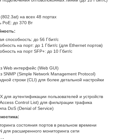
802.3at) на всех 48 портах
PoE: до 370 Вт
бность:
я способность: до 56 Гбит/с
бность на порт: до 1 Гбит/с (для Ethernet портов)
бность на порт SFP+: до 10 Гбит/с
ез Web интерфейс (Web GUI)
з SNMP (Simple Network Management Protocol)
дной строки (CLI) для более детальной настройки
X для аутентификации пользователей и устройств
Access Control List) для фильтрации трафика
ипа DoS (Denial of Service)
ностика:
оринга состояния портов в реальном времени
 для расширенного мониторинга сети