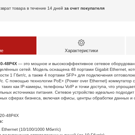
озврат товара в течение 14 дней
за счет покупателя
ие
Характеристики
0-48P4X
— это мощное и высокоэффективное сетевое оборудован
елённых сетей. Модель оснащена 48 портами Gigabit Ethernet, к
ости 1 Гбит/с, а также 4 портами SFP+ для подключения оптоволо
/с. С помощью технологии PoE+ (Power over Ethernet) коммутатор 
 таких как IP-камеры, телефоны VoIP и точки доступа, что упрощае
льных источниках питания. Сетевое устройство идеально подходит
чных сферах бизнеса, включая офисы, центры обработки данных и
20-48P4X
в:
t Ethernet (10/100/1000 Мбит/с)
я подключения оптоволоконных линий (до 10 Гбит/с)