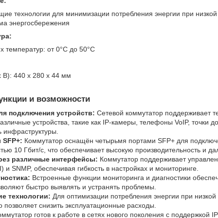
е:
ие технологии для минимизации потребления энергии при низкой 
ма энергосбережения
ура:
х температур: от 0°C до 50°C
 В): 440 x 280 x 44 мм
нкции и возможности
ля подключения устройств:
Сетевой коммутатор поддерживает те
азличные устройства, такие как IP-камеры, телефоны VoIP, точки д
ь инфраструктуры.
 SFP+:
Коммутатор оснащён четырьмя портами SFP+ для подключ
тью 10 Гбит/с, что обеспечивает высокую производительность и д
рез различные интерфейсы:
Коммутатор поддерживает управлен
) и SNMP, обеспечивая гибкость в настройках и мониторинге.
ностика:
Встроенные функции мониторинга и диагностики обеспеч
зволяют быстро выявлять и устранять проблемы.
е технологии:
Для оптимизации потребления энергии при низкой 
о позволяет снизить эксплуатационные расходы.
ммутатор готов к работе в сетях нового поколения с поддержкой I