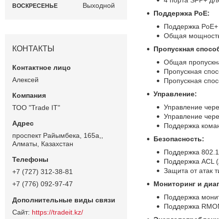
Выходной
ВОСКРЕСЕНЬЕ
Поддержка PoE:
Поддержка PoE+ (
Общая мощность 
КОНТАКТЫ
Пропускная спосо
Общая пропускна
Пропускная спосо
Алексей
Пропускная спосо
Управление:
Управление чер
ТОО "Trade IT"
Управление чере
Поддержка коман
проспект Райымбека, 165а,,
Безопасность:
Алматы, Казахстан
Поддержка 802.1
Поддержка ACL (
Защита от атак т
+7 (727) 312-38-81
Мониторинг и диаг
+7 (776) 092-97-47
Поддержка монит
Поддержка RMON
https://tradeit.kz/