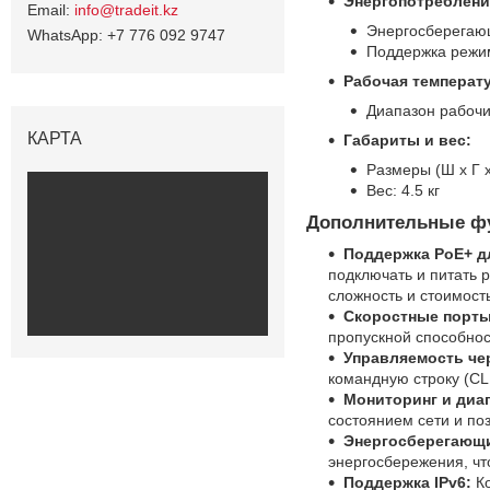
Энергопотреблени
info@tradeit.kz
Энергосберегающ
+7 776 092 9747
Поддержка режи
Рабочая температ
Диапазон рабочи
КАРТА
Габариты и вес:
Размеры (Ш x Г x
Вес: 4.5 кг
Дополнительные фу
Поддержка PoE+ д
подключать и питать р
сложность и стоимост
Скоростные порты
пропускной способнос
Управляемость че
командную строку (CLI
Мониторинг и диаг
состоянием сети и по
Энергосберегающи
энергосбережения, чт
Поддержка IPv6:
Ко