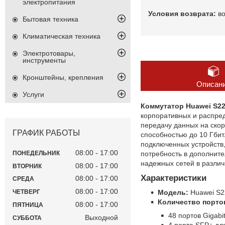
электропитания
в
Бытовая техника
Климатическая техника
Электротовары,
инструменты
Кронштейны, крепления
Описан
Услуги
Коммутатор Huawei S22
корпоративных и распред
передачу данных на скор
ГРАФИК РАБОТЫ
способностью до 10 Гбит
подключенных устройств,
08:00
17:00
потребность в дополните
ПОНЕДЕЛЬНИК
надежных сетей в разли
08:00
17:00
ВТОРНИК
Характеристики
08:00
17:00
СРЕДА
08:00
17:00
Модель:
Huawei S2
ЧЕТВЕРГ
Количество порто
08:00
17:00
ПЯТНИЦА
48 портов Gigabi
Выходной
СУББОТА
4 порта SFP+ дл