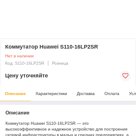
Коммутатор Huawei S110-16LP2SR
Нет в наличии
Код: S110-16LP2SR
Розница
Цену уточняйте
Описание
Характеристики
Доставка
Оплата
Усл
Описание
Коммутатор Huawei S110-16LP2SR — это
высокоэффективное и надежное устройство для построения
сетевой инфраструктуры в малых и средних предприятиях, а