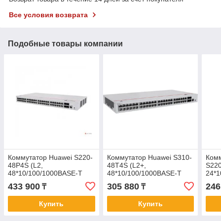
Все условия возврата
Подобные товары компании
Коммутатор Huawei S220-
Коммутатор Huawei S310-
Ком
48P4S (L2,
48T4S (L2+,
S220
48*10/100/1000BASE-T
48*10/100/1000BASE-T
24*1
ports 380W PoE+, 4*GE
ports, 4*GE SFP ports, AC
PoE+
433 900
305 880
246
₸
₸
SFP ports, AC power)
power)
SFP+
AC
Купить
Купить