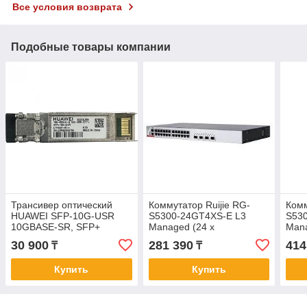
Все условия возврата
Подобные товары компании
Трансивер оптический
Коммутатор Ruijie RG-
Комм
HUAWEI SFP-10G-USR
S5300-24GT4XS-E L3
S53
10GBASE-SR, SFP+
Managed (24 x
Mana
Transceiver, Multi-mode
10/100/1000M adaptive
10/1
30 900
281 390
414
₸
₸
(850nm, 100m, LC),
electrical ports, 4 x 1G/10G
elec
02313URN
SFP+
SFP
Купить
Купить