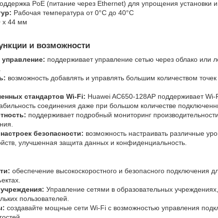
оддержка PoE (питание через Ethernet) для упрощения установки и
тур:
Рабочая температура от 0°C до 40°C
 x 44 мм
нкции и возможности
 управление:
поддерживает управление сетью через облако или л
.
ь:
возможность добавлять и управлять большим количеством точек
.
енных стандартов Wi-Fi:
Huawei AC650-128AP поддерживает Wi-Fi
табильность соединения даже при большом количестве подключенны
тность:
поддерживает подробный мониторинг производительности т
ния.
настроек безопасности:
возможность настраивать различные уро
ойств, улучшенная защита данных и конфиденциальность.
ти:
обеспечение высокоскоростного и безопасного подключения дл
ектах.
учреждения:
Управление сетями в образовательных учреждениях,
льких пользователей.
ы:
создавайте мощные сети Wi-Fi с возможностью управления под
гостей.