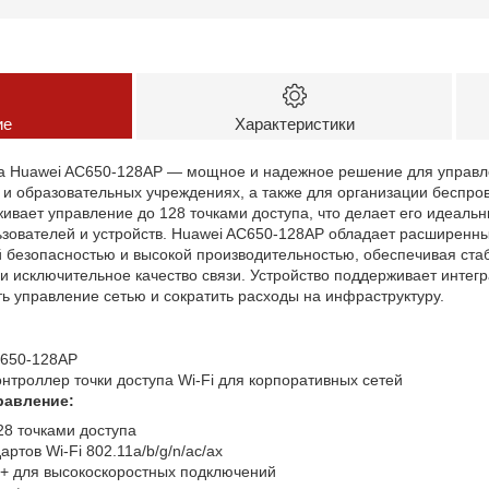
ие
Характеристики
па Huawei AC650-128AP — мощное и надежное решение для управл
 и образовательных учреждениях, а также для организации беспро
живает управление до 128 точками доступа, что делает его идеал
ьзователей и устройств. Huawei AC650-128AP обладает расширенн
 безопасностью и высокой производительностью, обеспечивая ста
и исключительное качество связи. Устройство поддерживает инте
ь управление сетью и сократить расходы на инфраструктуру.
650-128AP
нтроллер точки доступа Wi-Fi для корпоративных сетей
равление:
28 точками доступа
ртов Wi-Fi 802.11a/b/g/n/ac/ax
+ для высокоскоростных подключений