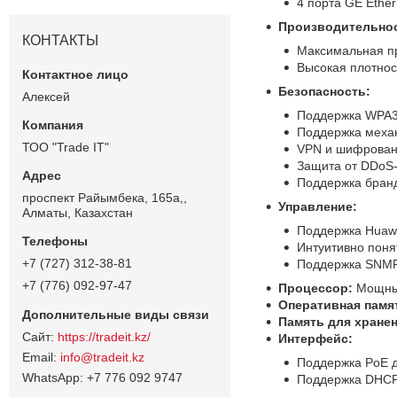
4 порта GE Ethe
Производительнос
КОНТАКТЫ
Максимальная пр
Высокая плотнос
Безопасность:
Алексей
Поддержка WPA3
Поддержка меха
ТОО "Trade IT"
VPN и шифрован
Защита от DDoS-
Поддержка бран
проспект Райымбека, 165а,,
Управление:
Алматы, Казахстан
Поддержка Huawe
Интуитивно поня
+7 (727) 312-38-81
Поддержка SNMP
+7 (776) 092-97-47
Процессор:
Мощный
Оперативная памя
Память для хранен
https://tradeit.kz/
Интерфейс:
info@tradeit.kz
Поддержка PoE д
+7 776 092 9747
Поддержка DHCP,