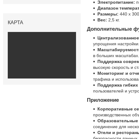
Электропитание:
п
Диапазон темпера
Размеры:
440 x 300
Вес:
2,5 кг.
КАРТА
Дополнительные фу
Централизованное
упрощения настройки
Масштабируемост
в больших масштабах
Поддержка соврем
высокую скорость и с
Мониторинг и отче
трафика и использова
Поддержка гибких 
пользователей и устр
Приложение
Корпоративные се
производственных объ
Образовательные 
соединение для неско
Отели и ресторан
безопасности данных 