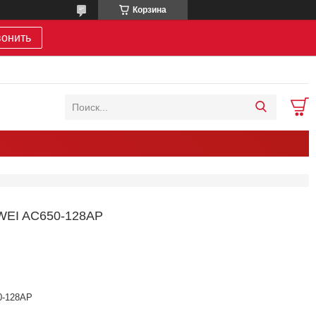
Корзина
вонить
EI AC650-128AP
0-128AP