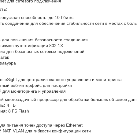
rnet для сетевого подключения
ть:
опускная способность: до 10 Гбит/с
ть соединений для обеспечения стабильности сети в местах с бол
 для повышения безопасности соединения
низмов аутентификации 802.1X
ие для безопасных сетевых подключений
атак
дмауэра
i eSight для централизованного управления и мониторинга
тный веб-интерфейс для настройки
 для мониторинга и управления
 многозадачный процессор для обработки больших объемов дан
ть:
4 ГБ
ия:
8 ГБ Flash
ля питания точек доступа через Ethernet
 NAT, VLAN для гибкости конфигурации сети