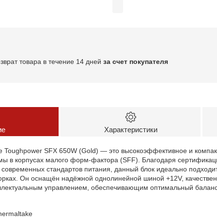
озврат товара в течение 14 дней
за счет покупателя
ие
Характеристики
ke Toughpower SFX 650W (Gold) — это высокоэффективное и компа
мы в корпусах малого форм-фактора (SFF). Благодаря сертификац
е современных стандартов питания, данный блок идеально подходи
борках. Он оснащён надёжной однолинейной шиной +12V, качестве
ллектуальным управлением, обеспечивающим оптимальный баланс
hermaltake