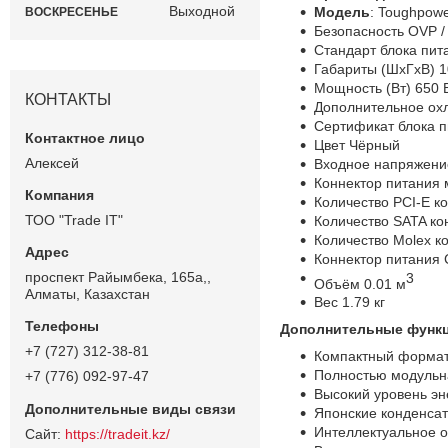
Выходной
Модель
: Toughpow
ВОСКРЕСЕНЬЕ
Безопасность OVP /
Стандарт блока пит
Габариты (ШхГхВ) 1
Мощность (Bт) 650 
КОНТАКТЫ
Дополнительное охл
Сертификат блока п
Цвет Чёрный
Алексей
Входное напряжени
Коннектор питания м
Количество PCI-E ко
ТОО "Trade IT"
Количество SATA ко
Количество Molex ко
Коннектор питания C
проспект Райымбека, 165а,,
3
Объём 0.01 м
Алматы, Казахстан
Вес 1.79 кг
Дополнительные функц
+7 (727) 312-38-81
Компактный формат
Полностью модульна
+7 (776) 092-97-47
Высокий уровень э
Японские конденсат
Интеллектуальное о
https://tradeit.kz/