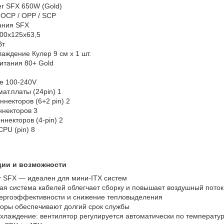
er SFX 650W (Gold)
 OCP / OPP / SCP
ания SFX
00x125x63,5
Вт
аждение Кулер 9 см х 1 шт.
итания 80+ Gold
е 100-240V
ат.платы (24pin) 1
ннекторов (6+2 pin) 2
ннекторов 3
ннекторов (4-pin) 2
PU (pin) 8
ии и возможности
 SFX — идеален для мини-ITX систем
я система кабелей облегчает сборку и повышает воздушный поток
нергоэффективности и снижение тепловыделения
оры обеспечивают долгий срок службы
хлаждение: вентилятор регулируется автоматически по температу