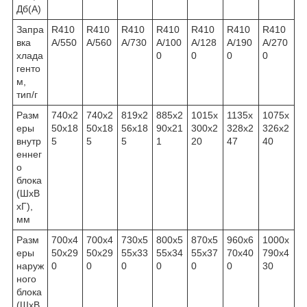
Дб(А)
Запра
R410
R410
R410
R410
R410
R410
R410
вка
A/550
A/560
A/730
A/100
A/128
A/190
A/270
хлада
0
0
0
0
генто
м,
тип/г
Разм
740x2
740x2
819x2
885x2
1015x
1135x
1075x
еры
50x18
50x18
56x18
90x21
300x2
328x2
326x2
внутр
5
5
5
1
20
47
40
еннег
о
блока
(ШхВ
хГ),
мм
Разм
700x4
700x4
730x5
800x5
870x5
960x6
1000x
еры
50x29
50x29
55x33
55x34
55x37
70x40
790x4
наруж
0
0
0
0
0
0
30
ного
блока
(ШхВ