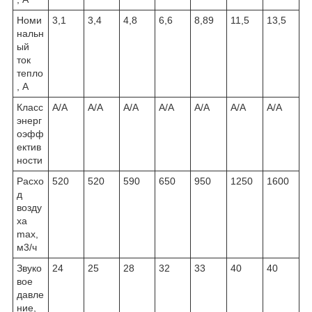
Номи
3,1
3,4
4,8
6,6
8,89
11,5
13,5
нальн
ый
ток
тепло
, А
Класс
A/A
A/A
A/A
A/A
A/A
A/A
A/A
энерг
оэфф
ектив
ности
Расхо
520
520
590
650
950
1250
1600
д
возду
ха
max,
м3/ч
Звуко
24
25
28
32
33
40
40
вое
давле
ние,