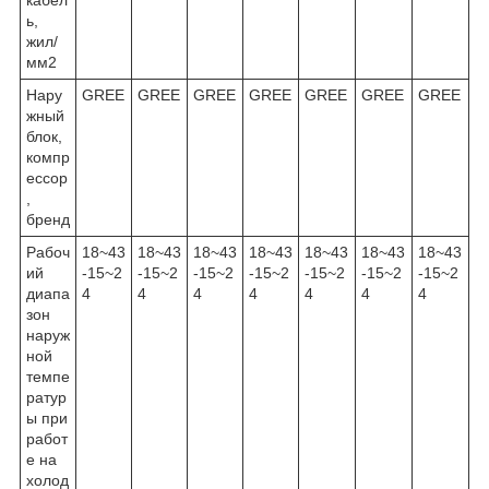
ь,
жил/
мм2
Нару
GREE
GREE
GREE
GREE
GREE
GREE
GREE
жный
блок,
компр
ессор
,
бренд
Рабоч
18~43
18~43
18~43
18~43
18~43
18~43
18~43
ий
-15~2
-15~2
-15~2
-15~2
-15~2
-15~2
-15~2
диапа
4
4
4
4
4
4
4
зон
наруж
ной
темпе
ратур
ы при
работ
е на
холод