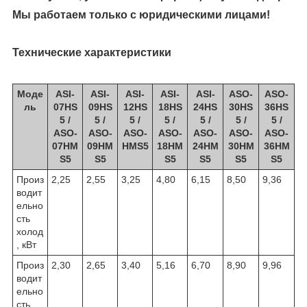
Мы работаем только с юридическими лицами!
Технические характеристики
Моде
ASI-
ASI-
ASI-
ASI-
ASI-
ASO-
ASO-
ль
07HS
09HS
12HS
18HS
24HS
30HS
36HS
5 /
5 /
5 /
5 /
5 /
5 /
5 /
ASO-
ASO-
ASO-
ASO-
ASO-
ASO-
ASO-
07HM
09HM
HMS5
18HM
24HM
30HM
36HM
S5
S5
S5
S5
S5
S5
Произ
2,25
2,55
3,25
4,80
6,15
8,50
9,36
водит
ельно
сть
холод
, кВт
Произ
2,30
2,65
3,40
5,16
6,70
8,90
9,96
водит
ельно
сть