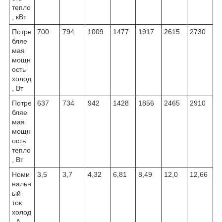
тепло
, кВт
Потре
700
794
1009
1477
1917
2615
2730
бляе
мая
мощн
ость
холод
, Вт
Потре
637
734
942
1428
1856
2465
2910
бляе
мая
мощн
ость
тепло
, Вт
Номи
3,5
3,7
4,32
6,81
8,49
12,0
12,66
нальн
ый
ток
холод
, А