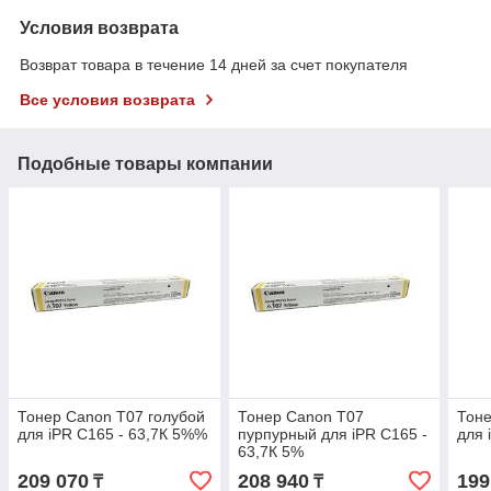
Условия возврата
Возврат товара в течение 14 дней за счет покупателя
Все условия возврата
Подобные товары компании
Тонер Canon T07 голубой
Тонер Canon T07
Тоне
для iPR С165 - 63,7К 5%%
пурпурный для iPR С165 -
для 
63,7К 5%
209 070
208 940
199
₸
₸