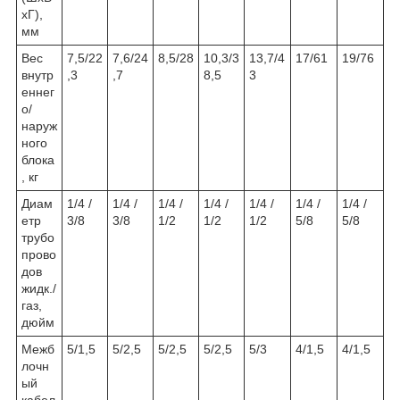
хГ),
мм
Вес
7,5/22
7,6/24
8,5/28
10,3/3
13,7/4
17/61
19/76
внутр
,3
,7
8,5
3
еннег
о/
наруж
ного
блока
, кг
Диам
1/4 /
1/4 /
1/4 /
1/4 /
1/4 /
1/4 /
1/4 /
етр
3/8
3/8
1/2
1/2
1/2
5/8
5/8
трубо
прово
дов
жидк./
газ,
дюйм
Межб
5/1,5
5/2,5
5/2,5
5/2,5
5/3
4/1,5
4/1,5
лочн
ый
кабел