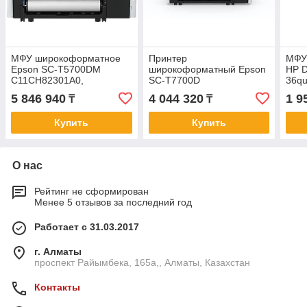
МФУ широкоформатное
Принтер
МФУ
Epson SC-T5700DM
широкоформатный Epson
HP D
C11CH82301A0,
SC-T7700D
36qu
36apos;apos; А0 914mm,
C11CH83301A0,
сек/
5 846 940
4 044 320
1 9
₸
₸
16,3 сек/А1, 6 цв, 960ГБ,
44apos;apos; А0+
Ethe
PS, 2
1118mm, 16,3 сек/А1,
Купить
Купить
960ГБ, PS, 2
О нас
Рейтинг не сформирован
Менее 5 отзывов за последний год
Работает с 31.03.2017
г. Алматы
проспект Райымбека, 165а,, Алматы, Казахстан
Контакты