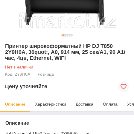
Принтер широкоформатный HP DJ T850
2Y9H0A, 36quot;, А0, 914 мм, 25 сек/А1, 90 А1/
час, 4цв, Ethernet, WIFI
Нет в наличии
Код: 2Y9H0A
Розница
Цену уточняйте
Описание
Характеристики
Доставка
Оплата
Усл
Описание
HP DesignJet T850 (модель 2Y9H0A) — это