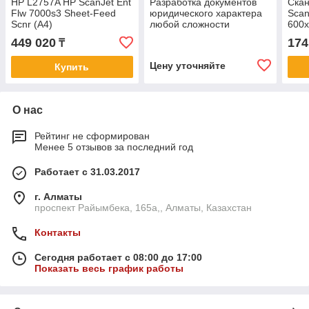
HP L2757A HP ScanJet Ent
Разработка документов
Ска
Flw 7000s3 Sheet-Feed
юридического характера
Scan
Scnr (A4)
любой сложности
600x
(50 
449 020
174
₸
3.0,
Цену уточняйте
Купить
О нас
Рейтинг не сформирован
Менее 5 отзывов за последний год
Работает с 31.03.2017
г. Алматы
проспект Райымбека, 165а,, Алматы, Казахстан
Контакты
Сегодня работает с 08:00 до 17:00
Показать весь график работы