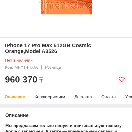
IPhone 17 Pro Max 512GB Cosmic
Orange,Model A3526
Нет в наличии
Код: MFYT4HX/A
Розница
960 370
₸
Описание
Характеристики
Доставка
Оплата
Усл
Описание
Мы предлагаем только новую и оригинальную технику
Apple с гарантией. А также — премиальный сервис и