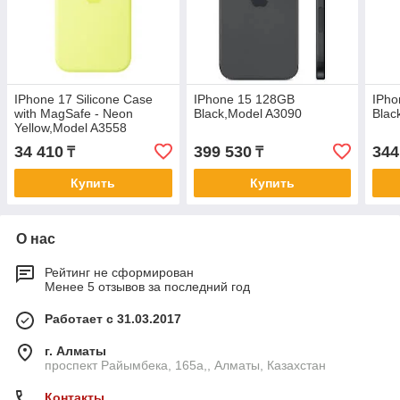
IPhone 17 Silicone Case
IPhone 15 128GB
IPho
with MagSafe - Neon
Black,Model A3090
Blac
Yellow,Model A3558
34 410
399 530
344
₸
₸
Купить
Купить
О нас
Рейтинг не сформирован
Менее 5 отзывов за последний год
Работает с 31.03.2017
г. Алматы
проспект Райымбека, 165а,, Алматы, Казахстан
Контакты