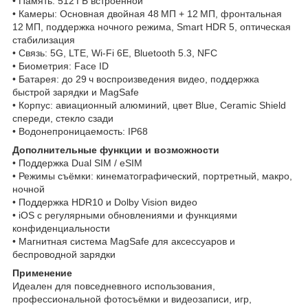
• Память: 512 ГБ встроенной
• Камеры: Основная двойная 48 МП + 12 МП, фронтальная
12 МП, поддержка ночного режима, Smart HDR 5, оптическая
стабилизация
• Связь: 5G, LTE, Wi‑Fi 6E, Bluetooth 5.3, NFC
• Биометрия: Face ID
• Батарея: до 29 ч воспроизведения видео, поддержка
быстрой зарядки и MagSafe
• Корпус: авиационный алюминий, цвет Blue, Ceramic Shield
спереди, стекло сзади
• Водонепроницаемость: IP68
Дополнительные функции и возможности
• Поддержка Dual SIM / eSIM
• Режимы съёмки: кинематографический, портретный, макро,
ночной
• Поддержка HDR10 и Dolby Vision видео
• iOS с регулярными обновлениями и функциями
конфиденциальности
• Магнитная система MagSafe для аксессуаров и
беспроводной зарядки
Применение
Идеален для повседневного использования,
профессиональной фотосъёмки и видеозаписи, игр,