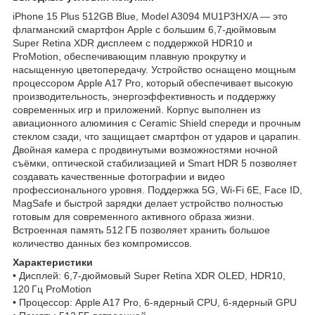
iPhone 15 Plus 512GB Blue, Model A3094 MU1P3HX/A — это
флагманский смартфон Apple с большим 6,7‑дюймовым
Super Retina XDR дисплеем с поддержкой HDR10 и
ProMotion, обеспечивающим плавную прокрутку и
насыщенную цветопередачу. Устройство оснащено мощным
процессором Apple A17 Pro, который обеспечивает высокую
производительность, энергоэффективность и поддержку
современных игр и приложений. Корпус выполнен из
авиационного алюминия с Ceramic Shield спереди и прочным
стеклом сзади, что защищает смартфон от ударов и царапин.
Двойная камера с продвинутыми возможностями ночной
съёмки, оптической стабилизацией и Smart HDR 5 позволяет
создавать качественные фотографии и видео
профессионального уровня. Поддержка 5G, Wi‑Fi 6E, Face ID,
MagSafe и быстрой зарядки делает устройство полностью
готовым для современного активного образа жизни.
Встроенная память 512 ГБ позволяет хранить большое
количество данных без компромиссов.
Характеристики
• Дисплей: 6,7‑дюймовый Super Retina XDR OLED, HDR10,
120 Гц ProMotion
• Процессор: Apple A17 Pro, 6‑ядерный CPU, 6‑ядерный GPU