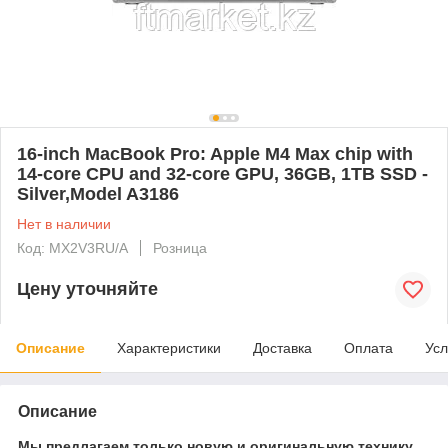
16-inch MacBook Pro: Apple M4 Max chip with
14‑core CPU and 32‑core GPU, 36GB, 1TB SSD -
Silver,Model A3186
Нет в наличии
Код: MX2V3RU/A
Розница
Цену уточняйте
Описание
Характеристики
Доставка
Оплата
Усл
Описание
Мы предлагаем только новую и оригинальную технику