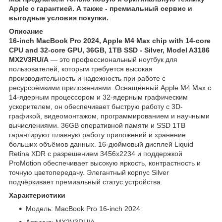
Apple с гарантией. А также - премиальный сервис и
выгодные условия покупки.
Описание
16-inch MacBook Pro 2024, Apple M4 Max chip with 14‑core
CPU and 32‑core GPU, 36GB, 1TB SSD - Silver, Model A3186
MX2V3RU/A
— это профессиональный ноутбук для
пользователей, которым требуется высокая
производительность и надежность при работе с
ресурсоёмкими приложениями. Оснащённый Apple M4 Max с
14‑ядерным процессором и 32‑ядерным графическим
ускорителем, он обеспечивает быструю работу с 3D-
графикой, видеомонтажом, программированием и научными
вычислениями. 36GB оперативной памяти и SSD 1TB
гарантируют плавную работу приложений и хранение
больших объёмов данных. 16‑дюймовый дисплей Liquid
Retina XDR с разрешением 3456x2234 и поддержкой
ProMotion обеспечивает высокую яркость, контрастность и
точную цветопередачу. Элегантный корпус Silver
подчёркивает премиальный статус устройства.
Характеристики
Модель: MacBook Pro 16-inch 2024
Артикул: MX2V3RU/A