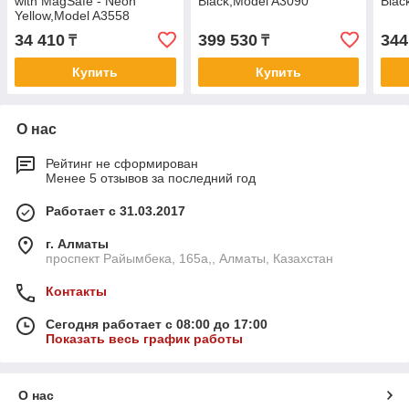
with MagSafe - Neon
Black,Model A3090
Blac
Yellow,Model A3558
34 410
399 530
344
₸
₸
Купить
Купить
О нас
Рейтинг не сформирован
Менее 5 отзывов за последний год
Работает с 31.03.2017
г. Алматы
проспект Райымбека, 165а,, Алматы, Казахстан
Контакты
Сегодня работает с 08:00 до 17:00
Показать весь график работы
О нас