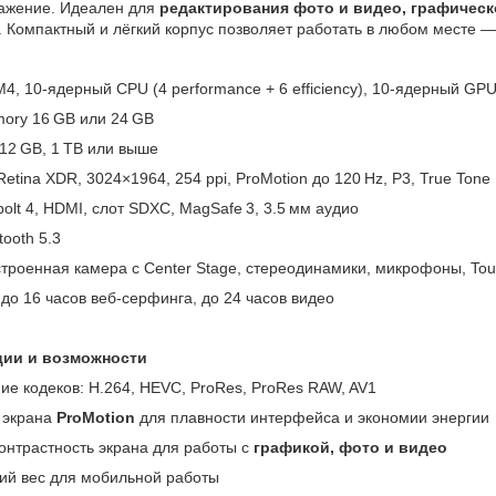
ажение. Идеален для
редактирования фото и видео, графическ
. Компактный и лёгкий корпус позволяет работать в любом месте —
4, 10‑ядерный CPU (4 performance + 6 efficiency), 10‑ядерный GPU
mory 16 GB или 24 GB
12 GB, 1 TB или выше
 Retina XDR, 3024×1964, 254 ppi, ProMotion до 120 Hz, P3, True Tone
olt 4, HDMI, слот SDXC, MagSafe 3, 3.5 мм аудио
tooth 5.3
троенная камера с Center Stage, стереодинамики, микрофоны, Tou
до 16 часов веб‑серфинга, до 24 часов видео
ии и возможности
ие кодеков: H.264, HEVC, ProRes, ProRes RAW, AV1
 экрана
ProMotion
для плавности интерфейса и экономии энергии
контрастность экрана для работы с
графикой, фото и видео
кий вес для мобильной работы