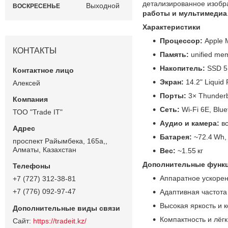
детализированное изобр
Выходной
ВОСКРЕСЕНЬЕ
работы и мультимедиа
Характеристики
Процессор:
Apple M
КОНТАКТЫ
Память:
unified me
Накопитель:
SSD 5
Экран:
14.2" Liquid
Алексей
Порты:
3× Thunderb
Сеть:
Wi‑Fi 6E, Blue
ТОО "Trade IT"
Аудио и камера:
вс
Батарея:
~72.4 Wh, 
проспект Райымбека, 165а,,
Алматы, Казахстан
Вес:
~1.55 кг
Дополнительные функц
Аппаратное ускорен
+7 (727) 312-38-81
+7 (776) 092-97-47
Адаптивная частота
Высокая яркость и 
Компактность и лёг
https://tradeit.kz/