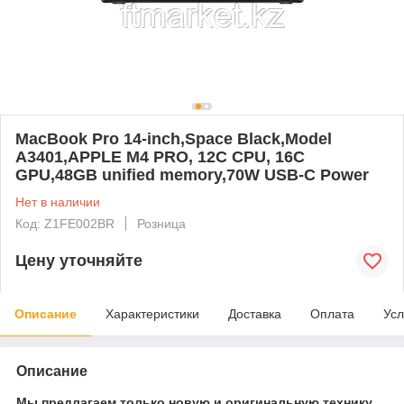
MacBook Pro 14-inch,Space Black,Model
A3401,APPLE M4 PRO, 12C CPU, 16C
GPU,48GB unified memory,70W USB-C Power
Нет в наличии
Код: Z1FE002BR
Розница
Цену уточняйте
Описание
Характеристики
Доставка
Оплата
Усл
Описание
Мы предлагаем только новую и оригинальную технику