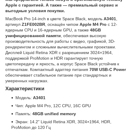
Apple с гарантией. А также — премиальный сервис и
выгодные условия покупки.
MacBook Pro 14-inch в цвете Space Black, модель
A3401
,
артикул
Z1FE002BR
, оснащён чипом
Apple M4 Pro
с 12-
ядерным CPU и 16-ядерным GPU, а также
48GB
унифицированной памяти
, обеспечивая высокую
производительность для работы с видео, графикой, 3D-
рендерингом и сложными вычислительными проектами.
Дисплей Liquid Retina XDR с разрешением 3024×1964,
поддержкой ProMotion и HDR гарантирует точную
цветопередачу и яркость, а корпус Space Black устойчив к
отпечаткам. Компактный адаптер питания
70W USB-C Power
обеспечивает стабильное питание при стандартных и
умеренных нагрузках.
Характеристики
Модель:
A3401
Чип: Apple M4 Pro, 12C CPU, 16C GPU
Память:
48GB unified memory
Экран: 14.2" Liquid Retina XDR, 3024×1964, HDR,
ProMotion до 120 Гц