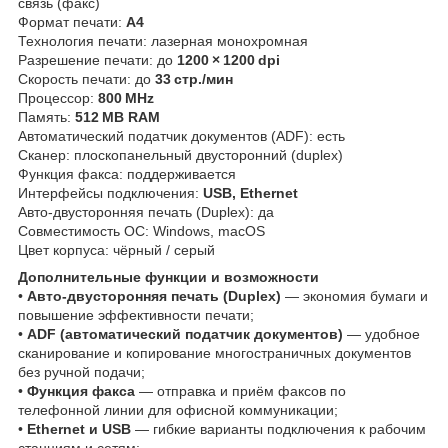
связь (факс)
Формат печати:
A4
Технология печати: лазерная монохромная
Разрешение печати: до
1200 × 1200 dpi
Скорость печати: до
33 стр./мин
Процессор:
800 MHz
Память:
512 MB RAM
Автоматический податчик документов (ADF): есть
Сканер: плоскопанельный двусторонний (duplex)
Функция факса: поддерживается
Интерфейсы подключения:
USB, Ethernet
Авто‑двусторонняя печать (Duplex): да
Совместимость ОС: Windows, macOS
Цвет корпуса: чёрный / серый
Дополнительные функции и возможности
•
Авто‑двусторонняя печать (Duplex)
— экономия бумаги и
повышение эффективности печати;
•
ADF (автоматический податчик документов)
— удобное
сканирование и копирование многостраничных документов
без ручной подачи;
•
Функция факса
— отправка и приём факсов по
телефонной линии для офисной коммуникации;
•
Ethernet и USB
— гибкие варианты подключения к рабочим
станциям и сетям;