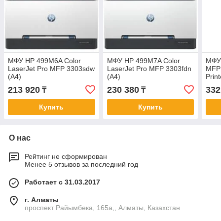
МФУ HP 499M6A Color
МФУ HP 499M7A Color
МФУ 
LaserJet Pro MFP 3303sdw
LaserJet Pro MFP 3303fdn
MFP 
(A4)
(A4)
Prin
Printer/Scanner/Copier/ADF,
Printer/Scanner/Copier/Fax/ADF,
1200
213 920
230 380
332
₸
₸
600 dpi, 25 ppm, 1200
600 dpi, 25 ppm, 1200
(A4/
MHz, 512
MHz,
Купить
Купить
О нас
Рейтинг не сформирован
Менее 5 отзывов за последний год
Работает с 31.03.2017
г. Алматы
проспект Райымбека, 165а,, Алматы, Казахстан