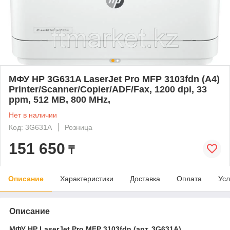
МФУ HP 3G631A LaserJet Pro MFP 3103fdn (A4)
Printer/Scanner/Copier/ADF/Fax, 1200 dpi, 33
ppm, 512 MB, 800 MHz,
Нет в наличии
Код: 3G631A
Розница
151 650
₸
Описание
Характеристики
Доставка
Оплата
Усл
Описание
МФУ HP LaserJet Pro MFP 3103fdn (арт. 3G631A)